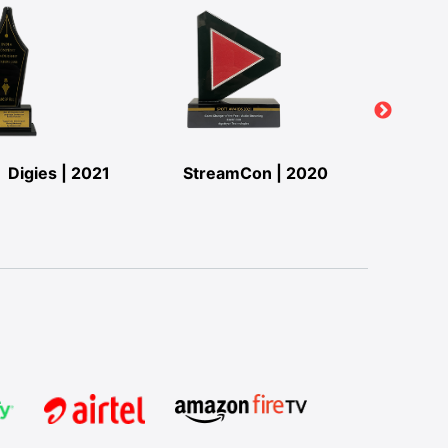
Digies | 2021
StreamCon | 2020
StreamC