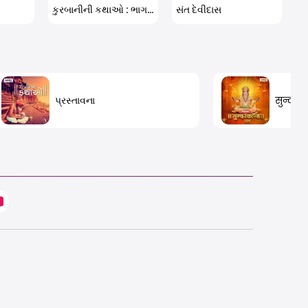
કુરબાનીની કથાઓ : ભાગ: 2
સંત દેવીદાસ
પ્રસ્તાવના
सुन्दरक