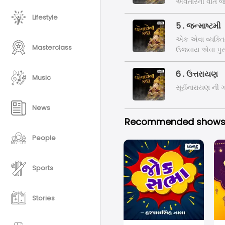
અવતારની વાત જ
Lifestyle
5 . જન્માષ્ટમી
એક એવા વ્યક્તિ
Masterclass
ઉજવાય એવા પુરુ
એપિસોડમાં.
6 . ઉત્તરાયણ
Music
સૂર્યનારાયણ ની 
News
Recommended show
People
Sports
Stories