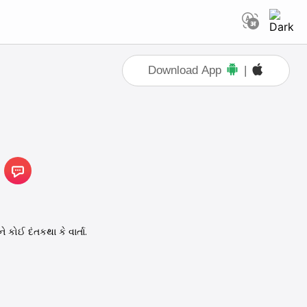
Download App
|
 કોઈ દંતકથા કે વાર્તા.