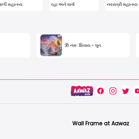
વાળી મહાત્મ્ય
ચ્હા અને વાર્તા
નવરાત્રી મહાત્મ્ય
ॐ નમઃ શિવાય - ધૂન
Wall Frame at Aawaz