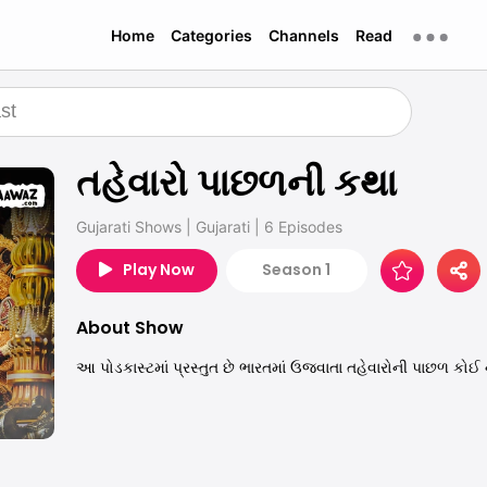
Home
Categories
Channels
Read
તહેવારો પાછળની કથા
Gujarati Shows
|
Gujarati
|
6 Episodes
Play Now
Season 1
About Show
આ પોડકાસ્ટમાં પ્રસ્તુત છે ભારતમાં ઉજવાતા તહેવારોની પાછળ કોઈ ને