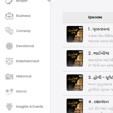
Bhajan
Business
Episodes
1 . પ્રસ્તાવના
Comedy
રંગોમાં જેમ વિવિ
ભારતમાં વસતા લો
Devotional
તહેવારોની પાછળ ક
કેટલીક તહેવારો
2 . ભાઈબીજ
શાસ્ત્રોમાં ભા
Entertainment
છે એની વાત સાં
Historical
3 . હોળી - ધૂળે
ભક્ત પ્રહલાદન
હોળીનો તહેવાર 
Horror
4 . રક્ષાબંધન
Insights & Events
કઈ રીતે ભાઈ બહ