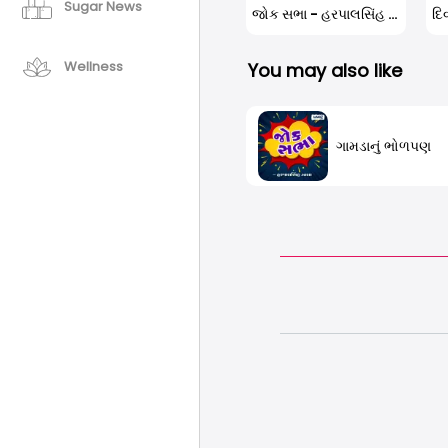
Sugar News
જોક સભા - હરપાલસિંહ ઝાલા
દિ
Wellness
You may also like
ગામડાનું ભોળપણ