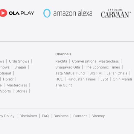
Channels
ows
Urdu Shows
Rekhta
Conversational Masterclass
 Shows
Bhajan
Bhagavad Gita
The Economic Times
otional
Tata Mutual Fund
BIG FM
Lallan Chala
Horror
HCL
Hindustan Times
Jyot
ChiniMandi
le
Masterclass
The Quint
Sports
Stories
cy Policy
Disclaimer
FAQ
Business
Contact
Sitemap