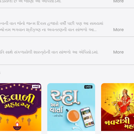
ોડાયેલી છે એ જાણો આ એપિસોડમાં.
More
ત્વની વાત જેનો જન્મ દિવસ હજારો વર્ષી પછી પણ આ સમયમાં
ષોત્તમ ભગવાન શ્રીકૃષ્ણ ના અવતરણની વાત સાંભળો આ
More
ગતિ સાથે સંકળાયેલી શાસ્ત્રોની વાત સાંભળો આ એપિસોડમાં.
More
s