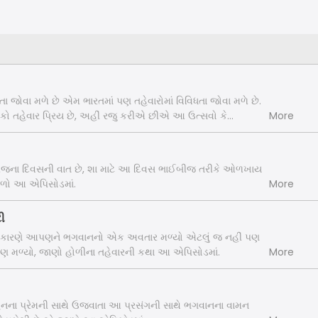
ધતા જોવા મળે છે એમ ભારતમાં પણ તહેવારોમાં વિવિધતા જોવા મળે છે.
કો તહેવાર પ્રિય છે, અહીં રજુ કરીએ છીએ આ ઉત્સવો કે
More
ોઈ ને કોઈ પૌરાણિક દંતકથા કે વાર્તા સંકળાયેલી છે. તો પ્રસ્તુત છે
 પાછળની કથા.
ઈબીજના દિવસની વાત છે, શા માટે આ દિવસ ભાઈબીજ તરીકે ઓળખાય
ભળો આ એપિસોડમાં.
More
ટી
ા કારણે આપણને ભગવાનનો એક અવતાર મળ્યો એટલું જ નહીં પણ
પણ મળ્યો, જાણો હોળીના તહેવારની કથા આ એપિસોડમાં.
More
ેનના પ્રેમની સાથે ઉજવાતા આ પ્રસંગની સાથે ભગવાનના વામન