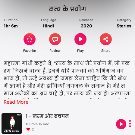
सत्य के प्रयोग
Duration
Language
Released
Category
1hr 6m
Hindi
2020
Stories
Favorite
Review
Play
Share
महात्मा गांधी कहते थे, "सत्य के साथ मेरे प्रयोग में, जो प्रक
रण लिखने वाला हूँ, इनमें यदि पाठकों को अभिमान का
भास हो, तो उन्हें अवश्य ही समझ लेना चाहिए कि मेरे शोध
में खामी है और मेरी झाँकियाँ मृगजल के समान हैं। मेरे स
मान अनेकों का क्षय चाहे हो, पर सत्य की जय हो। अल्पात्मा
को मापने के लिए हम सत्य का गज कभी छोटा न करें। मैं
Read More
चाहता हूँ कि मेरे लेखों को कोई प्रमाणभूत न समझे। यही
मेरी विनती है। मैं तो सिर्फ यह चाहता हूँ कि उनमें बताए गए
1 - जन्म और बचपन
प्रयोगों को दृष्‍टांत रूप मानकर सब अपने-अपने प्रयोग य
09 min 15 sec
2
थाशक्‍ति और यथामति करें। मुझे विश्‍वास है कि इस