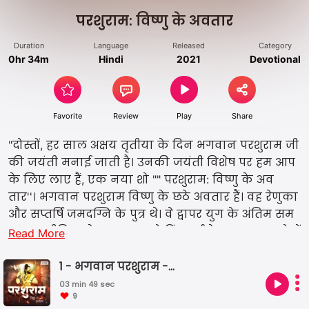
परशुराम: विष्णु के अवतार
Duration
Language
Released
Category
0hr 34m
Hindi
2021
Devotional
Favorite
Review
Play
Share
"दोस्तों, हर साल अक्षय तृतीया के दिन भगवान परशुराम जी
की जयंती मनाई जाती है। उनकी जयंती विशेष पर हम आप
के लिए लाए हैं, एक नया शो "" परशुराम: विष्णु के अव
तार''। भगवान परशुराम विष्णु के छठे अवतार हैं। वह रेणुका
और सप्तर्षि जमदग्नि के पुत्र थे। वे द्वापर युग के अंतिम सम
य तक जीवित रहे। परशुराम को हिंदू धर्म के सात अमर लोगों
Read More
में से एक माना जाता है। परशुराम ने भगवान शिव को प्रस
न्न करने के लिए घोर तपस्या की थी जिसके बाद उन्हें वर
1 - भगवान परशुराम -जन्म
दान के रूप में एक फरसा मिला था। इसके जरिए परशुराम
03 min 49 sec
9
ने कई तरह की युद्ध कलाएँ सीखीं। इस शो में हम सुनाने