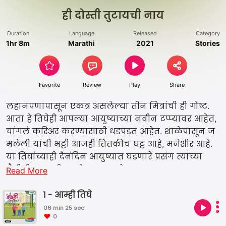
ही दोस्ती तुटायची नाय
Duration
Language
Released
Category
1hr 8m
Marathi
2021
Stories
Favorite
Review
Play
Share
लहानपणापासून एकत्र असलेल्या तीन मित्रांची ही गोष्ट.
आता हे तिघेही आपल्या आयुष्याच्या नवीन टप्प्यावर आहेत,
चांगलं करिअर करण्यासाठी धडपडत आहेत. शाळेपासून ज
मलेली यांची भट्टी आजही तितकीच घट्ट आहे, मजेशीर आहे.
या तिघांच्याही दैनंदिन आयुष्यात घडणारे प्रसंग त्यांच्या
मैत्रीची नवनवीन रूपे दाखवणारे असतात. चला मग, एक
Read More
फेरी मारुया या तिघांसोबत आणि आपल्या आयुष्यातल्या
मैत्रीच्या आठवणींना थोडं जागं करूया. लेखक - समीर
1 - आम्ही तिघे
पंडितराव
06 min 25 sec
0