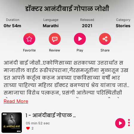
डॉक्टर आनंदीबाई गोपाळ जोशी
Duration
Language
Released
Category
0hr 54m
Marathi
2021
Stories
Favorite
Review
Play
Share
आनंदी बाई जोशी..एकोणिसाव्या शतकाच्या उत्तरार्धात स
माजातील वाईट रूढीपरंपराना,गैरसमजूतींना मुळातून उख
डत आपले कर्तृत्व करून अवघ्या एकविसाव्या वर्षी भार
ताच्या पाहिल्या महिला डॉक्टर बनण्याचं श्रेय यांनाच जातं..
समाजाचा विरोध पत्करून, प्रसंगी आलेल्या परिस्थितीशी
दोन हात करून आपल्या यशाचा झेंडा या मायभूमीत रोव
Read More
णारी अशी ही पहिलीच मनस्वी स्त्री. लेखिका - अश्विनी च
व्हाण
1 - आनंदीबाई गोपाळ जोशी
05 min 52 sec
2