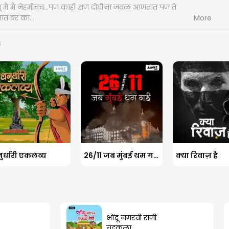
तू मै मै नेहमीचच...पण काही क्षण दोघींना जवळ आणतात पण ते
त बर का...
More
s
ुर्धारी एकलव्य
26/11 जब मुंबई थम गयी थी
क्या रिवाज़ है
भोंदू नगरची राणी
चंद्रकला