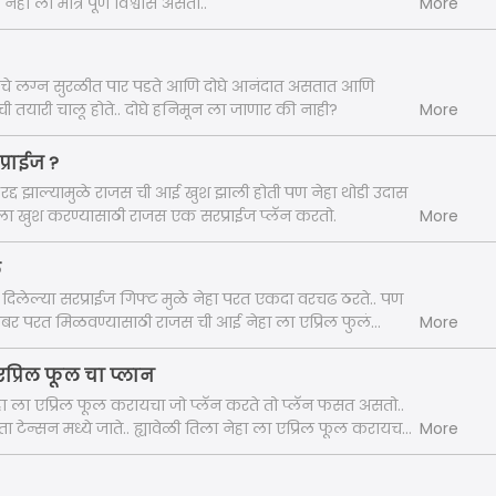
नेहा ला मात्र पूर्ण विश्वास असतो..
More
चे लग्न सुरळीत पार पडते आणि दोघे आनंदात असतात आणि
 तयारी चालू होते.. दोघे हनिमून ला जाणार की नाही?
More
प्राईज ?
 रद्द झाल्यामुळे राजस ची आई खुश झाली होती पण नेहा थोडी उदास
 ला खुश करण्यासाठी राजस एक सरप्राईज प्लॅन करतो.
More
ल
 दिलेल्या सरप्राईज गिफ्ट मुळे नेहा परत एकदा वरचढ ठरते.. पण
र परत मिळवण्यासाठी राजस ची आई नेहा ला एप्रिल फुलं
More
प्रिल फूल चा प्लान
ा ला एप्रिल फूल करायचा जो प्लॅन करते तो प्लॅन फसत असतो..
टेन्सन मध्ये जाते.. ह्यावेळी तिला नेहा ला एप्रिल फूल करायच
More