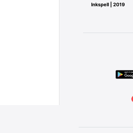
IO-
Digipub | 2019
Inkspell | 2019
ARDS |