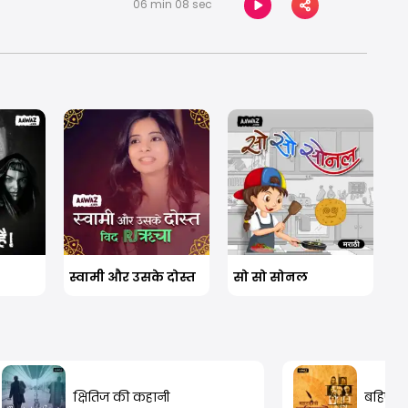
06 min 08 sec
स्वामी और उसके दोस्त
सो सो सोनल
क्षितिज की कहानी
बहिणाबा