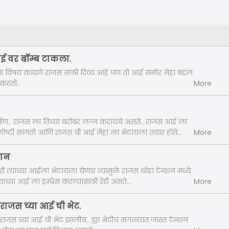
आई वर बॉम्ब टाकला.
ा विषय काढणे राजस साठी दिव्य आहे पण तो आई समोर नेहा बद्दल
 करतो..
More
त्रीण.. राजस ला तिच्या बरोबर लग्न करायचे असते.. राजस आई ला
 गोष्टी सांगतो आणि राजस ची आई नेहा ला भेटायला तयार होते...
More
लान
री त्याच्या आईला भेटायला येणार त्यामुळे राजस थोडा टेन्शन मध्ये
याच्या आई ला इम्प्रेस करण्यासाठी रेडी असते...
More
 राजस च्या आई ची भेट.
राजस च्या आई ची भेट झालीच.. ह्या भेटीचं सगळ्यात जास्त टेन्शन