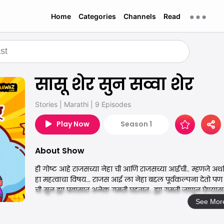
Home
Categories
Channels
Read
सासू शेर सुन सव्वा शेर
Stories
|
Marathi
|
9 Episodes
Play Now
Season 1
About Show
ही गोष्ट आहे राजसच्या नेहा ची आणि राजसच्या आईची.. म्हणजे अर्
हा महत्वाचा विषय... राजस आई ला नेहा बद्दल पूर्वकल्पना देतो 
ची सून ह्या प्रवासात अनेक गमती घडतात.. ह्या गमती जाणून घेण्यास
See Mor