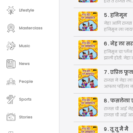
होत ते राजस ला.. 
Lifestyle
5 . हनिमून
नेहा आणि राजस 
Masterclass
हनिमून ला जायची
6 . नेह ला सर
Music
हनिमून चा प्लॅन
झाली होती. नेहा
News
7 . एप्रिल फू
राजस ने नेहा ला
People
आपला पहिला नंब
करायच ठरवते ..
Sports
8 . फसलेला ए
राजस ची आई नेह
राजस ची आई आता 
Stories
असतच..
9 . तू तू मै मै