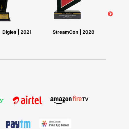
Digies | 2021
StreamCon | 2020
StreamC