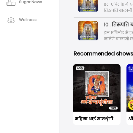
Sugar News
इस एपिसोड में हम
तिरुपति बालाजी म
Wellness
10 . तिरुपति ब
इस एपिसोड में हम 
जानेंगे बालाजी 
Recommended show
महिमा आई सप्तशृंगीचा !