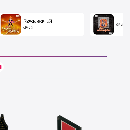
हिरण्यकश्यप की
सप्तशृंग
तपस्या