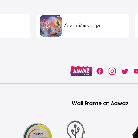
ॐ નમઃ શિવાય - ધૂન
Wall Frame at Aawaz