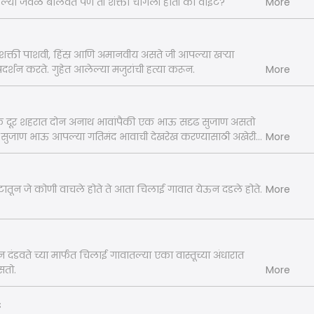
पल्या जवळ बोलवते पण ती शक्ती चांगली होती की वाईट?
More
शक्ती पाशवी, हिंस्र आणि अमानवीय असते जी आपल्या खऱ्या
्रदर्शन करते. गुहेत आलेल्या मजुरांची हत्या करून.
More
एक दूर शहरात दोन अनाथ भावांपैकी एक भाऊ सदृढ सुजाण असतो
द सुजाण भाऊ आपल्या गतिमंद भावाची देखरेख करण्यासाठी अखेरीस
More
मधून काढून आपल्या सोबत घेऊन जायला येतो.
फोटातून जे कोणी वाचले होते ते आता चिलाई गावात येऊन दडले होते.
More
ान दंडवते च्या मार्फत चिलाई गावातल्या एका वास्तूच्या अंधारात
सतो.
More
s