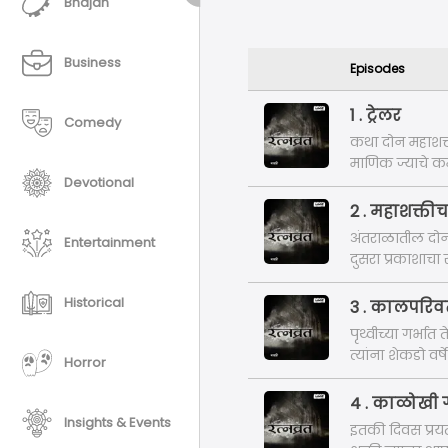
Bhajan
Business
Episodes
1 . ट्रेलर
Comedy
कथा दोन महाशक्ती
माणिक ज्याचे कर
Devotional
सृष्टीचे रक्षण ?
2 . महाशक्ती
अंतराळातील दोन 
Entertainment
दुसरा प्रकाशाचा 
Historical
3 . कालपरिवर
पृथ्वीच्या गर्भा
त्यांना शेकडो वर
Horror
4 . काळोखी ग
Insights & Events
इतकी दिवस प्रय