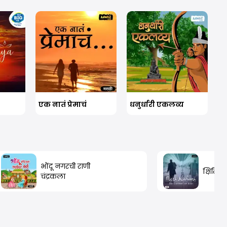
एक नातं प्रेमाचं
धनुर्धारी एकलव्य
भोंदू नगरची राणी
क्षितिज
चंद्रकला