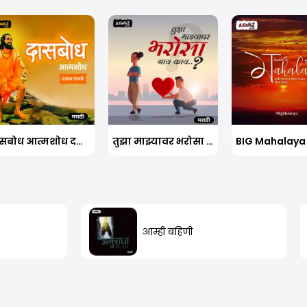
दासबोध आत्मशोध दशक पाचवे
तुझा माझ्यावर भरोसा नाय काय
BIG Mahalaya
आम्ही बहिणी