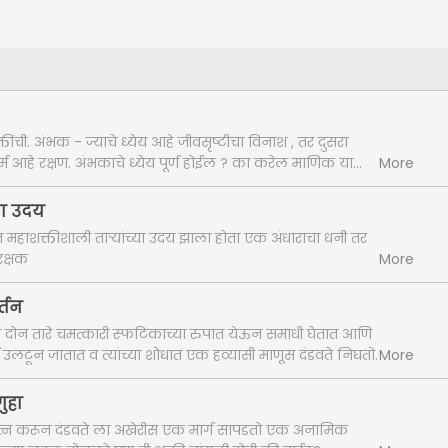
ंची. अंभक - ज्याचे ध्येय आहे जीवसृष्टीचा विनाश , तर दुसरा
्म आहे रक्षण. अंभकाचे ध्येय पूर्ण होईल ? का करेल माणिक या
More
 जाणून घेण्यासाठी एक कथा रत्नव्रत.
चा उदय
महाशक्तीशाली ताऱ्यांच्या उदय झाला होता एक अंधाराचा धनी तर
रक्षक
More
्तन
त ते दोन तारे चमत्कारी स्फटिकाच्या रुपात येऊन समाधी घेतात आणि
्षे उलटून जातात व त्यांच्या शोधात एक हव्यासी माणूस दंडवते निघतो.
More
ुहा
त्न करून दंडवते ला अखेरीस एक मार्ग सापडतो एक अनामिक