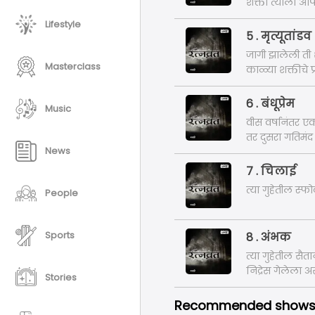
शक्ती त्याला आ
Lifestyle
5 . मृत्यूतांडव
जागी झालेली ती 
Masterclass
काळ्या शक्तीचे प
6 . बंधूप्रेम
Music
वीस वर्षानंतर 
तर दुसरा गतिमं
News
त्याला नाथालय 
7 . चिलाई
त्या गुहेतील स्
People
Sports
8 . अंभक
त्या गुहेतील सैत
निद्रेस गेलेला अ
Stories
Recommended show