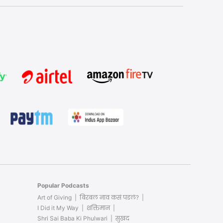
Popular Podcasts
Art of Giving
बिरबल नाव कसं पडलं?
I Did it My Way
शक्तिमान
Shri Sai Baba Ki Phulwari
सुखद