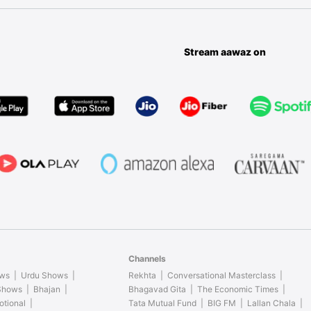
Stream aawaz on
Channels
ows
Urdu Shows
Rekhta
Conversational Masterclass
 Shows
Bhajan
Bhagavad Gita
The Economic Times
otional
Tata Mutual Fund
BIG FM
Lallan Chala