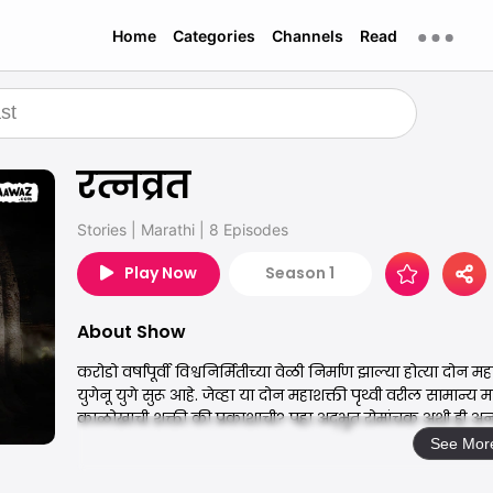
Home
Categories
Channels
Read
रत्नव्रत
Stories
|
Marathi
|
8 Episodes
Play Now
Season 1
About Show
करोडो वर्षांपूर्वी विश्वनिर्मितीच्या वेळी निर्माण झाल्या होत्या दोन
युगेनू युगे सुरू आहे. जेव्हा या दोन महाशक्ती पृथ्वी वरील सामान
काळोखाची शक्ती की प्रकाशाची? पहा अद्भुत रोमांचक अशी ही अन
See Mor