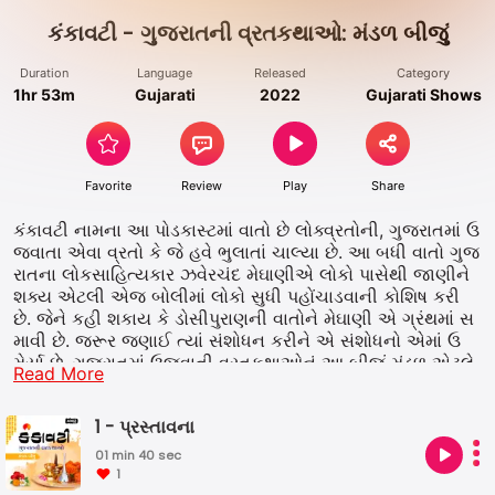
કંકાવટી - ગુજરાતની વ્રતકથાઓ: મંડળ બીજું
Duration
Language
Released
Category
1hr 53m
Gujarati
2022
Gujarati Shows
Favorite
Review
Play
Share
કંકાવટી નામના આ પોડકાસ્ટમાં વાતો છે લોક્વ્રતોની, ગુજરાતમાં ઉ
જવાતા એવા વ્રતો કે જે હવે ભુલાતાં ચાલ્યા છે. આ બધી વાતો ગુજ
રાતના લોકસાહિત્યકાર ઝવેરચંદ મેઘાણીએ લોકો પાસેથી જાણીને
શક્ય એટલી એજ બોલીમાં લોકો સુધી પહોંચાડવાની કોશિષ કરી
છે. જેને કહી શકાય કે ડોસીપુરાણની વાતોને મેઘાણી એ ગ્રંથમાં સ
માવી છે. જરૂર જણાઈ ત્યાં સંશોધન કરીને એ સંશોધનો એમાં ઉ
મેર્યા છે. ગુજરાતમાં ઉજવાતી વ્રતકથાઓનું આ બીજું મંડળ એટલે
Read More
કે બીજો ભાગ છે.
1 - પ્રસ્તાવના
01 min 40 sec
1