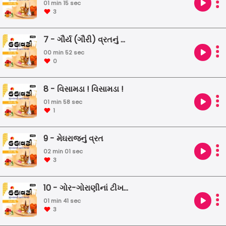
01 min 15 sec
3
7 - ગૌર્ય (ગૌરી) વ્રતનું ગીત
00 min 52 sec
0
8 - વિસામડા ! વિસામડા !
01 min 58 sec
1
9 - મેઘરાજનું વ્રત
02 min 01 sec
3
10 - ગોર-ગોરાણીનાં ટીખળ
01 min 41 sec
3