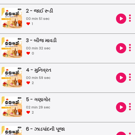
2 - જાઈ રૂડી
00 min 51 sec
1
3 - બીજ માવડી
00 min 32 sec
0
4 - મુનિવ્રત
00 min 59 sec
2
5 - ગણાગોર
02 min 29 sec
2
6 - ઝાડપાંદની પૂજા