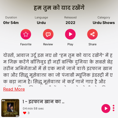
हम तुम को याद रखेंगे
Duration
Language
Released
Category
0hr 54m
Urdu
2022
Urdu Shows
Favorite
Review
Play
Share
दोस्तों, आवाज उर्दू इस नए शो "हम तुम को याद रखेंगे" में ह
म जिक्र करेंगे बॉलिवुड ही नहीं बल्कि दुनिया के सबसे बेह
तरीन अभिनेताओं में से एक माने जाने वाले इरफान खान
का और सिद्धू मूसेवाला का जो पंजाबी म्यूजिक इंडस्ट्री में ए
क बड़ा नाम है। सिद्धू मूसेवाला ने कई गाने गाए हैं और
पंजाब की म्यूजिक इंडस्ट्री में उनके गाने बड़े ही लोकप्रिय
Read More
हुए है। आज भी सिद्धू मूसेवाला के गानों का हर कोई फैन है।
सिद्धू मूसेवाला ने 6 साल के करियर में पंजाब के लोकप्रिय
1 - इरफान खान का आरंभिक जीवन
सिंगर और रैपर बनने का मुकाम हासिल किया। तो चलिए
04 min 58 sec
3
दोस्तों, सुनते हैं, इन दो प्रतिभाशाली शख्शियत के किस्से और