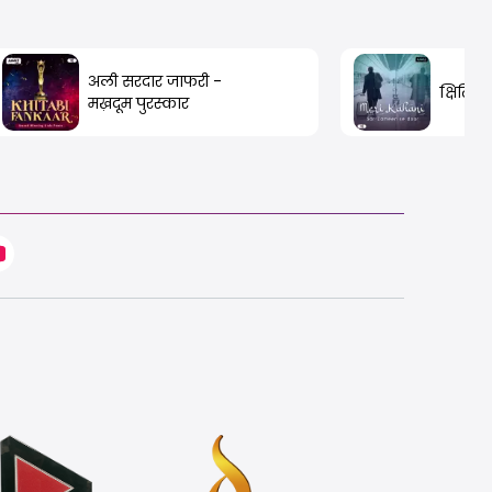
अली सरदार जाफरी -
क्षितिज
मख़दूम पुरस्कार