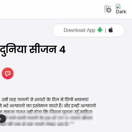
Download App
|
दुनिया सीजन 4
ै, उसी तरह ग़ज़लों से शायरों के दिल में छिपी भावनाएं
भरे अल्फ़ाज़ों का इस्तेमाल करते हैं। और इन्ही अल्फ़ाज़ों
ह कहना गलत नहीं होगा कि जितना पुराना उर्दू साहित्य
में सुनी जाने वाली ग़ज़लों के इस शो 'रंग-ए-ग़ज़ल सीजन
e
ायरों की एक से एक ग़ज़लें लेकर आए हैं। """