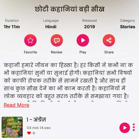
छोटी कहानियां बड़ी सीख
Duration
Language
Released
Category
1hr 11m
Hindi
2019
Stories
Favorite
Review
Play
Share
कहानी हमारे जीवन का हिस्सा है। हर किसी ने कभी ना क
भी कहानियां सुनी या सुनाई होगी। कहानियां सभी विषयों
को काफी रोचक तरीके से सामने रखती है और साथ ही
साथ कुछ सीख देने का भी काम करती हैं। कहानियों में
लोक व्यवहार को बहुत सरल तरीके से समझाया गया है।
खास बात है कि किसी भी वर्ग और उम्र में आप कहानियों
Read More
को सुनकर अपना मनोरंजन कर सकते हैं। इस एपिसोड में
हम आपके लिए कुछ ऐसी ही कहानियां लेकर आए है।
1 - अंग्रेज़
03 min 14 sec
6