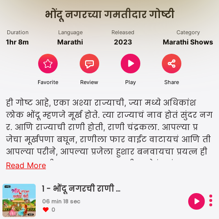
भोंदू नगरच्या गमतीदार गोष्टी
Duration
Language
Released
Category
1hr 8m
Marathi
2023
Marathi Shows
Favorite
Review
Play
Share
ही गोष्ट आहे, एका अश्या राज्याची, ज्या मध्ये अधिकांश
लोक भोंदू म्हणजे मूर्ख होते. त्या राज्याचं नाव होतं सुंदर नग
र. आणि राज्याची राणी होती, राणी चंद्रकला. आपल्या प्र
जेचा मूर्खपणा बघून, राणीला फार वाईट वाटायचं आणि ती
आपल्या परीने, आपल्या प्रजेला हुशार बनवायचा प्रयत्न ही
करत रहायची. आजुबाजुच्या राज्यातील लोकं, सुंदर नगर
Read More
ला, उपहासाने, मूर्खांची नगरी किंवा भोंदू नगर असे म्हणाय
चे. खूप प्रयत्न केल्या वरही तिला यश मिळत न्हवतं, म्हणून
1 - भोंदू नगरची राणी चंद्रकला
चंद्रकलाची काळजी आणखी वाढत जात होती. तेव्हा तिची
06 min 18 sec
0
खास सेविका आणि जीवलग मैत्रीण तिला एक छानसा स