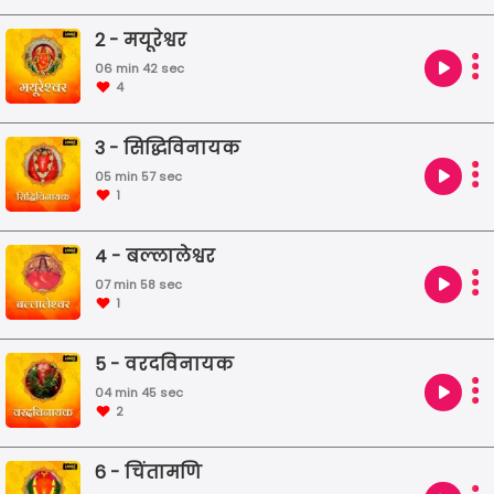
क' लेकर आया है। इस शो में आप अष्टविनायकों से जुड़ी क
2 - मयूरेश्वर
था और मान्यताओं के बारे में सुन सकेंगे।
06 min 42 sec
4
3 - सिद्धिविनायक
05 min 57 sec
1
4 - बल्लालेश्वर
07 min 58 sec
1
5 - वरदविनायक
04 min 45 sec
2
6 - चिंतामणि