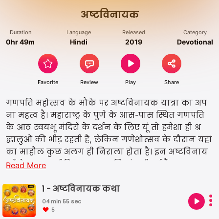
अष्टविनायक
Duration
Language
Released
Category
0hr 49m
Hindi
2019
Devotional
Favorite
Review
Play
Share
गणपति महोत्सव के मौके पर अष्टविनायक यात्रा का अप
ना महत्व है। महाराष्ट्र के पुणे के आस-पास स्थित गणपति
के आठ स्वयभू मंदिरों के दर्शन के लिए यूं तो हमेशा ही श्र
द्धालुओं की भीड़ रहती हैं, लेकिन गणेशोत्सव के दौरान यहां
का माहौल कुछ अलग ही निराला होता है। इन अष्टविनाय
कों के साथ कई दिलचस्प कहानियां जुड़ी हुई हैं। माना
Read More
जाता है कि ब्रह्मा जी के वरदान के बाद श्री गणेश ने हर
युग में अलग-अलग रुपों में अवतार लिया और लोगों को
1 - अष्टविनायक कथा
लुभाया। आवाज़.कॉम इस महोत्सव के शुभ मौके पर, आपके
04 min 55 sec
5
लिए इन्ही अष्टविनायकों से जुड़ा एक खास शो 'अष्टविनाय