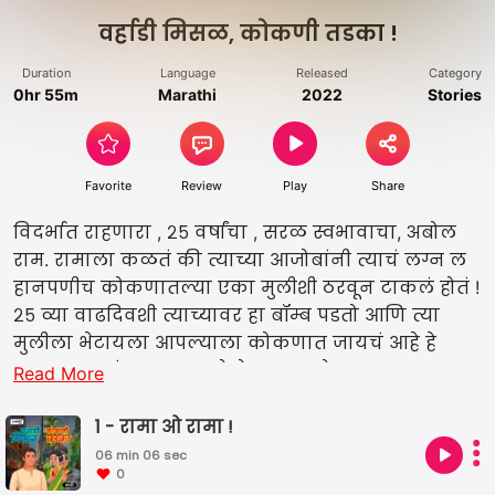
वर्हाडी मिसळ, कोकणी तडका !
Duration
Language
Released
Category
0hr 55m
Marathi
2022
Stories
Favorite
Review
Play
Share
विदर्भात राहणारा , २५ वर्षांचा , सरळ स्वभावाचा, अबोल
राम. रामाला कळतं की त्याच्या आजोबांनी त्याचं लग्न ल
हानपणीच कोकणातल्या एका मुलीशी ठरवून टाकलं होतं !
२५ व्या वाढदिवशी त्याच्यावर हा बॉम्ब पडतो आणि त्या
मुलीला भेटायला आपल्याला कोकणात जायचं आहे हे
त्याला कळतं. इथून सुरु होतो त्याचा कोकणातला प्रवास
Read More
....तिकडची माणसं , तिकडचं जेवण ...सगळंच वेगळं ...ह्यात
च त्याची ओळख होते राधेशी ! अवखळ , बालिश , मस्तीखोर
1 - रामा ओ रामा !
अशी ही कोकणात वाढलेली गोड राधा आणि विदर्भात राह
06 min 06 sec
0
णारा अस्सल तिखट रामा ह्यांची जोडी जमेल का ? वर्हाडी