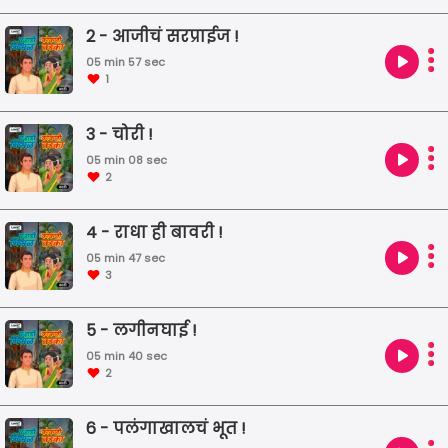
मिसळीत कोकणी तडका चविष्ट लागेल का ? ऐकुया ...व
2 - आजीचं सरप्राईज !
र्हाडी मिसळ , कोकणी तडका ! लेखिका : मनाली काळे
05 min 57 sec
1
3 - चोरी !
05 min 08 sec
2
4 - राधा ही बावरी !
05 min 47 sec
3
5 - लगीनघाई !
05 min 40 sec
2
6 - पलंगाखालचं भूत !