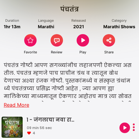
पंचतंत्र
Duration
Language
Released
Category
1hr 13m
Marathi
2021
Marathi Shows
Favorite
Review
Play
Share
पंचतंत्र गोष्टी आपण सगळ्यांनीच लहानपणी ऐकल्या अस
तील. पंचतंत्र म्हणजे पाच प्राचीन ग्रंथ व त्यातून बोध
देणाऱ्या अश्या रंजक गोष्टी. पुस्तकांमध्ये व संस्कृत ग्रंथांम
ध्ये पंचतंत्रच्या प्रसिद्ध गोष्टी आहेत , ज्या आपण ह्या
मालिकेच्या माध्यमातून ऐकणार आहोतच मात्र त्या सोबत
च, नव्या काळासोबत काही नवे बोध देणाऱ्या नव्या गोष्टी
Read More
देखील आपल्याला ऐकता येणार आहेत !
1 - जंगलाचा नवा राजा !
09 min 56 sec
4