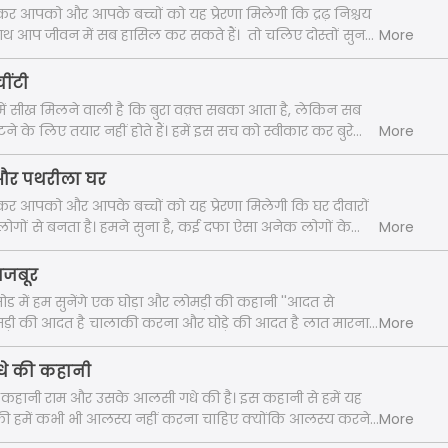
र आपको और आपके बच्चों को यह प्रेरणा मिलेगी कि द्रढ़ निश्चय
थ आप जीवन में सब हासिल कर सकते हैं। तो चलिए दोस्तों सुनते
More
 '' की कहानी। "
चींटी
में सीख मिलने वाली है कि बुरा वक़्त सबका आता है, लेकिन सब
े के लिए तयार नहीं होते हैं। हमें इस सच को स्वीकार कर बुरे
More
 और पथरीला घर
र आपको और आपके बच्चों को यह प्रेरणा मिलेगी कि घर दीवारों
 लोगों से बनता है। हमने सुना है, कई दफा ऐसा अनेक लोगों के
More
ी कुछ गलत फमियों की वजह से एक परिवार बिखर जाता है। ऐसा ही
ं भी है। तो चलिए सुनते हैं कहानी तीन भाई और पथरीला घर। "
मजबूर
िसोड में हम सुनेंगे एक घोड़ा और लोमड़ी की कहानी ''आदत से
मड़ी की आदत है चालाकी करना और घोड़े की आदत है लात मारना।
More
स आदत से मजबूर हैं। तो सुनते हैं, अंत में किसकी चालाकी काम
ीख देती हैं यह कहानी हमें। "
धे की कहानी
कहानी राम और उसके आलसी गधे की है। इस कहानी से हमें यह
ै की हमें कभी भी आलस्य नहीं करना चाहिए क्योंकि आलस्य करने
More
 बुरा ही होता है। अब गधे की कौनसी हरकत और उसको क्या