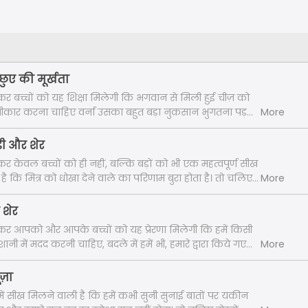
ुए की मूर्खता
र बच्चों को यह शिक्षा मिलेगी कि भगवान से मिली हुई चीज़ को
स्वीकार करना चाहिए वर्ना उसका बहुत बड़ा नुक़सान भुगतना पड़ता
More
है। तो चलिए दोस्तों सुनते हैं ''बलवान कछुए की मूर्खता'' की कहानी। "
ड़ी और शेर
 केवल बच्चों को ही नहीं, बल्कि बड़ों को भी एक महत्वपूर्ण सीख
ै कि मित्र को धोखा देने वाले का परिणाम बुरा होता है। तो चलिए
More
 , ''गधा, लोमड़ी और शेर '' की कहानी। "
 शेर
र आपको और आपके बच्चों को यह प्रेरणा मिलेगी कि हमें किसी
शानी में मदद करनी चाहिए, बदले में हमें भी, हमारे द्वारा किये गए
More
ार मिलता है। तो चलिए दोस्तों सुनते हैं , ''गुलाम और शेर '' की
ूज़ा
में सीख मिलने वाली है कि हमें कभी सुनी सुनाई बातों पर यकीन