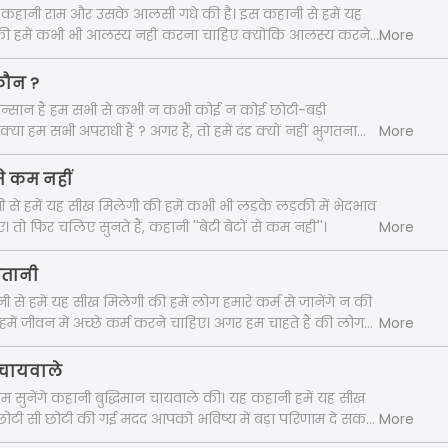
कहानी राम और उसके आलसी गधे की है। इस कहानी से हमें यह
ै की हमें कभी भी आलस्य नहीं करना चाहिए क्योंकि आलस्य करने
More
 बुरा ही होता है। अब गधे की कौनसी हरकत और उसको क्या
ुनते हैं, ''आलसी गधे की कहानी'' में। "
कौन ?
 इन्सान हैं हम सभी से कभी न कभी कोई न कोई छोटी-बड़ी
 क्या हम सभी अपराधी हैं ? अगर हैं, तो हमें दंड क्यों नहीं भुगतना
More
सारे सवालों से जुड़ी है हमारी इस एपिसोड की कहानी अपराधी कौन ?
नी हमारे लिए क्या शिक्षा लाई है। "
ं से कम नहीं
नी से हमें यह सीख मिलेगी की हमें कभी भी लड़के लड़की में भेदभाव
 तो फिर चलिए सुनते हैं, कहानी ''बेटी बेटों से कम नहीं''।
More
शैतानी
नी से हमें यह सीख मिलेगी की हमें लोग हमारे कर्म से जानेंगे न की
 हमें जीवन में अच्छे कर्म करने चाहिए। अगर हम चाहते हैं की लोग
More
्छा कहें। तो चलिए फिर सुनते हैं कहानी ''भूल गए शैतानी''। "
न चायवाले
हम सुनेंगे कहानी बुद्धिमान चायवाले की। यह कहानी हमें यह सीख
ोटी सी छोटी की गई मदद आपको भविष्य में बड़ा परिणाम दे सकती
More
को ज़िंदगी में मौका मिले किसी की मदद करने का तो पीछे न हटे।