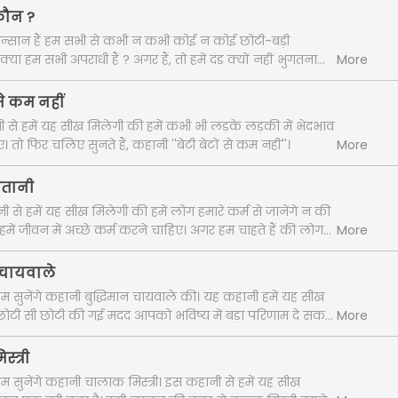
ुनते हैं, ''आलसी गधे की कहानी'' में। "
कौन ?
 इन्सान हैं हम सभी से कभी न कभी कोई न कोई छोटी-बड़ी
 क्या हम सभी अपराधी हैं ? अगर हैं, तो हमें दंड क्यों नहीं भुगतना
More
सारे सवालों से जुड़ी है हमारी इस एपिसोड की कहानी अपराधी कौन ?
नी हमारे लिए क्या शिक्षा लाई है। "
ं से कम नहीं
नी से हमें यह सीख मिलेगी की हमें कभी भी लड़के लड़की में भेदभाव
 तो फिर चलिए सुनते हैं, कहानी ''बेटी बेटों से कम नहीं''।
More
शैतानी
नी से हमें यह सीख मिलेगी की हमें लोग हमारे कर्म से जानेंगे न की
 हमें जीवन में अच्छे कर्म करने चाहिए। अगर हम चाहते हैं की लोग
More
्छा कहें। तो चलिए फिर सुनते हैं कहानी ''भूल गए शैतानी''। "
न चायवाले
हम सुनेंगे कहानी बुद्धिमान चायवाले की। यह कहानी हमें यह सीख
ोटी सी छोटी की गई मदद आपको भविष्य में बड़ा परिणाम दे सकती
More
को ज़िंदगी में मौका मिले किसी की मदद करने का तो पीछे न हटे।
्त्री
हम सुनेंगे कहानी चालाक मिस्त्री। इस कहानी से हमें यह सीख