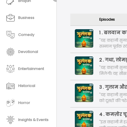
Bhajan
Business
Episodes
1 . बलवान कछ
Comedy
"यह कहानी सुनक
सम्मान पूर्वक 
Devotional
2 . गधा, लोम
"यह कहानी सुनकर
Entertainment
मिलेगी। वह सीख ह
दोस्तों सुनते हैं
Historical
3 . गुलाम और
"यह कहानी सुनक
को दूसरों की परे
Horror
कार्यों का पुरस्क
कहानी। "
4 . कमज़ोर च
Insights & Events
"इस कहानी में ह