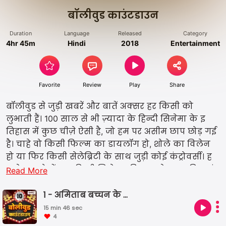
बॉलीवुड काउंटडाउन
Duration
Language
Released
Category
4hr 45m
Hindi
2018
Entertainment
Favorite
Review
Play
Share
बॉलीवुड से जुड़ी खबरें और बातें अक्सर हर किसी को
लुभाती हैं। 100 साल से भी ज़्यादा के हिन्दी सिनेमा के इ
तिहास में कुछ चीज़े ऐसी है, जो हम पर असीम छाप छोड़ गई
है। चाहे वो किसी फिल्म का डायलॉग हो, शोले का विलेन
हो या फिर किसी सेलेब्रिटी के साथ जुड़ी कोई कंट्रोवर्सी। ह
मारे इस शो में आप हिन्दी सिनेमा की कुछ बेस्ट या फिर यूं
Read More
कहे तो टॉप 10 चीज़ो के बारे में अंकिता और हिमांशु के साथ
जान सकेंगे।
1 - अमिताब बच्चन के टॉप 10 डाइलॉग
15 min 46 sec
4