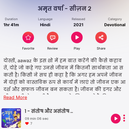
अमृत वर्षा - सीज़न २
Duration
Language
Released
Category
1hr 41m
Hindi
2021
Devotional
Favorite
Review
Play
Share
दोस्तों, aawaz के इस शो में हम बात करेंगे की कैसे कहाव
तें, दोहे जो कहे गए उनसे जीवन में कितनी सार्थकता आ स
कती है। किसी ने सच ही कहा है कि अगर हम अपने जीवन
में दोहों को वास्तविक रुप से कार्य में लाएं तो जीवन एक आ
दर्श और सफल जीवन बन सकता है। जीवन की डगर और
भी सुहानी हो सकती है, हम आपके लिए लाये हैं, फिर एक
Read More
बार शो '' संतो की वाणी - अमृत वर्षा (सीजन २)'' और समझ
ते हैं, महान कवियों और संतो की वाणी और जीवन जीने का
1 - संतोष और असंतोष भाव
तरीका।
09 min 06 sec
7