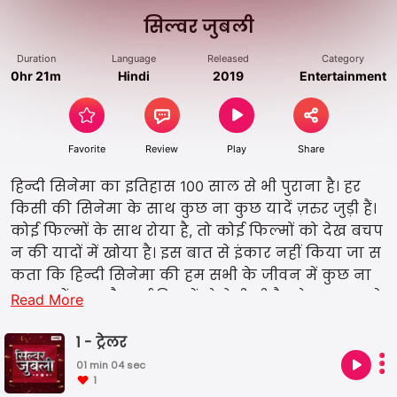
सिल्वर जुबली
Duration
Language
Released
Category
0hr 21m
Hindi
2019
Entertainment
Favorite
Review
Play
Share
हिन्दी सिनेमा का इतिहास 100 साल से भी पुराना है। हर
किसी की सिनेमा के साथ कुछ ना कुछ यादें ज़रुर जुड़ी हैं।
कोई फिल्मों के साथ रोया है, तो कोई फिल्मों को देख बचप
न की यादों में खोया है। इस बात से इंकार नहीं किया जा स
कता कि हिन्दी सिनेमा की हम सभी के जीवन में कुछ ना
कुछ यादें ज़रुर है। कई फिल्में तो ऐसी भी है, जो 25 साल से
Read More
भी पुरानी है, लेकिन आज भी हम सभी का मनोरंजन करती
हैं। ऐसी ही फिल्मों के बारे में कई अनसुनी और दिलचस्प
1 - ट्रेलर
बातें हम हमारे नए शो 'सिल्वर जुबली' में लेकर आए हैं।
01 min 04 sec
1