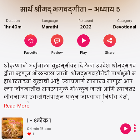
सार्थ श्रीमद्‍ भगवद्‍गीता – अध्याय ५
Duration
Language
Released
Category
1hr 40m
Marathi
2022
Devotional
Favorite
Review
Play
Share
श्रीकृष्णाने अर्जुनाला युद्धभूमीवर दिलेला उपदेश श्रीमद्भगव
द्गीता म्हणून ओळखला जातो. श्रीमद्भगवद्गीतेची पार्श्वभूमी म
हाभारताच्या युद्धाची आहे. ज्याप्रमाणे सामान्य माणूस आप
ल्या जीवनातील समस्यांमुळे गोंधळून जातो आणि त्यानंतर
जीवनाच्या एकसंधतेपासून पळून जाण्याचा निर्णय घेतो,
त्याचप्रमाणे महाभारताचा महान नायक अर्जुन आपल्यास
Read More
मोर येणाऱ्या समस्यांपासून घाबरतो, निराश होतो,अर्जुनाप्र
माणेच आपण सर्वजण कधी ना कधी अनिश्चिततेच्या अव
1 - श्लोक १
स्थेत निराश होतो किंवा आपल्या समस्यांमुळे विचलित होऊ
04 min 15 sec
1
न आपल्या कर्तव्यापासून दूर जातो, अशा परिस्थितीतून