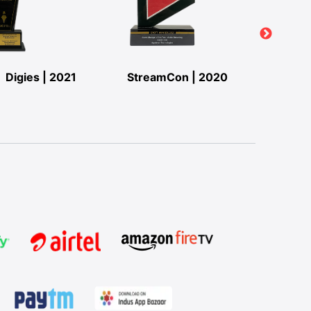
Digies | 2021
StreamCon | 2020
StreamC