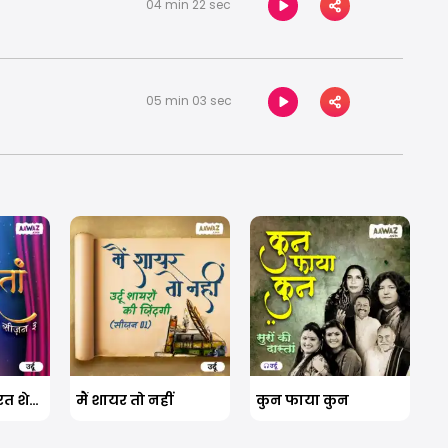
04 min 22 sec
05 min 03 sec
गुलिस्तां- खूबसूरत शेर-ओ-शायरी सीज़न ३
मैं शायर तो नहीं
कुन फाया कुन