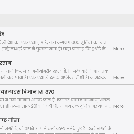
ंड
िली देश का एक ऐसा द्वीप है, जहां लगभग 600 मूर्तियों का बड़ा
इन्हें माआई नाम से पुकारा जाता है। कहा जाता है कि हथौड़े से
More
ावजूद इनमें छोटी-मोटी खरोंच के अलावा कोई नुकसान नहीं
कई रहस्यमयी मूर्तियां लगभग 100 टन वजनी और 30-40 फीट लंबी
िस्तान
ं हम ईस्टर आइलैंड से जुड़े रहस्य का जिक्र करेंगे।"
में न जाने कितने ही अजीबोगरीब रहस्य हैं, जिनके बारे में आज तक
ं चल पाया है। एक ऐसा ही रहस्य अफ्रीका में भी है। दरअसल
More
ा रेगिस्तान के बीचों-बीच बना 50 किलोमीटर लंबा-चौड़ा 'रिचट
'अफ्रीका की आंख' भी कहा जाता है, रहस्यों से घिरा पड़ा है। कहते हैं कि
 एयरलाइंस विमान MH370
शाल है कि इसकी अद्भुत आकृति अंतरिक्ष से भी साफ-साफ दिखती
ा में ऐसी घटनाएं भी घट जाती हैं, जिसपर यकीन करना मुश्किल
 हम सहारा रेगिस्तान से जुड़े रहस्य का जिक्र करेंगे। "
ऐसी ही घटना साल 2014 में घटी थी, जो अब तक दुनियाभर के लोगों
More
्य ही बना हुआ है। दरअसल, मलेशिया एयरलाइंस का एक विमान
साथ आसमान से ही अचानक गायब हो गया था। इस रहस्यमय घटना
 ऑफ गीजा
ए है , लेकिन इसका सुराग आज तक किसी को भी नहीं मिला है।
ी जगहें हैं, जो अपने आप में कई रहस्य समेटे हुए हैं। उन्ही जगहों में
हम मलेशिया एयरलाइंस विमान MH370 से जुड़े रहस्य का जिक्र