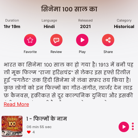
सिनेमा 100 साल का
Duration
Language
Released
Category
1hr 19m
Hindi
2021
Historical
Favorite
Review
Play
Share
भारत का सिनेमा 100 साल का हो गया है। 1913 में बनी पह
ली मूक फिल्म "राजा हरिशचंद्र" से लेकर इस हफ्ते रिलीज़
हुई "पगलैट" तक हिंदी सिनेमा ने लंबा सफ़र तय किया है।
कुछ लोगों को इन फिल्मों का गीत-संगीत, लार्जर देन लाइ
फ़ कैनवस, हक़ीकत से दूर काल्पनिक दुनिया और इसकी
रंगीनयत पसंद आती है, और कुछ को इस सबसे अलग वास्त
Read More
विकता के इर्द गिर्द घूमती, जीवन के कड़वे सच दिखाती
फ़िल्में। हमारी इन्ही खूबसूरत हिंदी फिल्मों के १०० सालों का
1 - फिल्मों के नाम
जश्न मनाते हुए हम आपके लिए लेकर आए हैं ये शो। इस शो
06 min 55 sec
4
में हम आपके लिए फ़िल्मी जगत से जुडी बहुत सी मज़ेदार