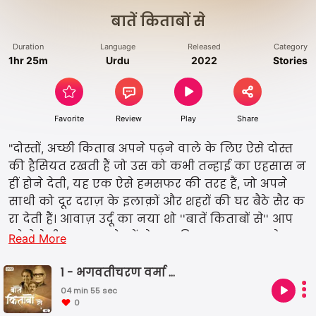
बातें किताबों से
Duration
Language
Released
Category
1hr 25m
Urdu
2022
Stories
Favorite
Review
Play
Share
"दोस्तों, अच्छी किताब अपने पढ़ने वाले के लिए ऐसे दोस्त
की हैसियत रखती हैं जो उस को कभी तन्हाई का एहसास न
हीं होने देती, यह एक ऐसे हमसफर की तरह हैं, जो अपने
साथी को दूर दराज़ के इलाक़ों और शहरों की घर बैठे सैर क
रा देती हैं। आवाज़ उर्दू का नया शो ''बातें किताबों से'' आप
को ऐसे ही कुछ नए दोस्तों से आपकी मुलाक़ात कराने जा र
Read More
हा है। तो चलिए सुनते हैं, मशहूर कलमकारों की लिखीं गई
मशहूर हिन्दी उपन्यास। "
1 - भगवतीचरण वर्मा - चित्रलेखा
04 min 55 sec
0