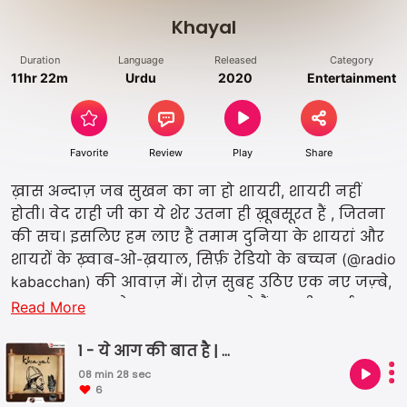
Khayal
Duration
Language
Released
Category
11hr 22m
Urdu
2020
Entertainment
Favorite
Review
Play
Share
ख़ास अन्दाज़ जब सुखन का ना हो शायरी, शायरी नहीं
होती। वेद राही जी का ये शेर उतना ही ख़ूबसूरत हैं , जितना
की सच। इसलिए हम लाए हैं तमाम दुनिया के शायरां और
शायरों के ख़्वाब-ओ-ख़याल, सिर्फ़ रेडियो के बच्चन (@radio
kabacchan) की आवाज़ में। रोज़ सुबह उठिए एक नए जज़्बे,
एक नए ख़याल के साथ। आप सुन रहे हैं एच टी स्मार्टकास्ट
Read More
और ये है रेडियो नशा प्रोडक्शन |
1 - ये आग की बात है | Amrita Pritam | Urdu Shayari | Famous Poetry | Life of a poet
08 min 28 sec
6